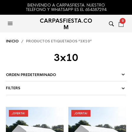
BIENVENIDO A CARPASFIESTA. NUESTRO
TELÉFONO Y WHATSAPP ES EL 654387294
CARPASFIESTA.CO
0
M
INICIO
/ PRODUCTOS ETIQUETADOS “3X10”
3x10
FILTERS
¡OFERTA!
¡OFERTA!