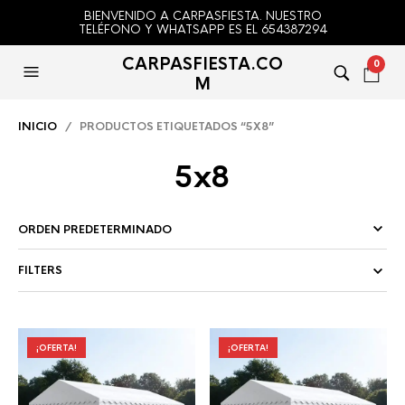
BIENVENIDO A CARPASFIESTA. NUESTRO
TELÉFONO Y WHATSAPP ES EL 654387294
CARPASFIESTA.CO
0
M
INICIO
/ PRODUCTOS ETIQUETADOS “5X8”
5x8
FILTERS
¡OFERTA!
¡OFERTA!