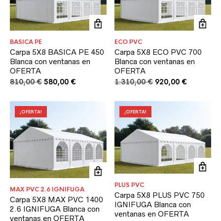
BASICA PE
ECO PVC
Carpa 5X8 BASICA PE 450
Carpa 5X8 ECO PVC 700
Blanca con ventanas en
Blanca con ventanas en
OFERTA
OFERTA
El
El
El
El
810,00
€
580,00
€
1.310,00
€
920,00
€
precio
precio
precio
precio
original
actual
original
actual
era:
es:
era:
es:
¡OFERTA!
¡OFERTA!
810,00 €.
580,00 €.
1.310,00 €.
920,00 €.
PLUS PVC
MAX PVC 2.6 IGNIFUGA
Carpa 5X8 PLUS PVC 750
Carpa 5X8 MAX PVC 1400
IGNIFUGA Blanca con
2.6 IGNIFUGA Blanca con
ventanas en OFERTA
ventanas en OFERTA