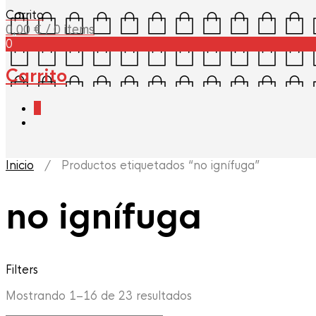
Carrito
0,00
€
/ 0 items
0
Carrito
0
Inicio
/ Productos etiquetados “no ignífuga”
no ignífuga
Filters
Mostrando 1–16 de 23 resultados