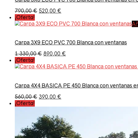
El
El
790,00
€
520,00
€
precio
precio
¡Oferta!
original
actual
Añ
era:
es:
790,00 €.
520,00 €.
Carpa 3X9 ECO PVC 700 Blanca con ventanas
El
El
1.330,00
€
890,00
€
precio
precio
¡Oferta!
original
actual
era:
es:
1.330,00 €.
890,00 €.
Carpa 4X4 BASICA PE 450 Blanca con ventanas 
El
El
560,00
€
390,00
€
precio
precio
¡Oferta!
original
actual
era:
es:
560,00 €.
390,00 €.