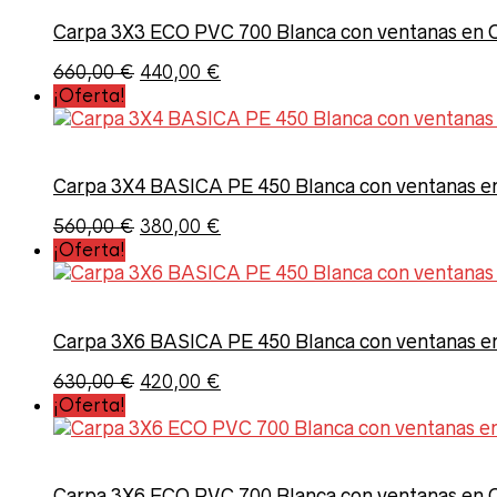
1.330,00 €.
1.000,00 €.
Carpa 3X3 ECO PVC 700 Blanca con ventanas en
El
El
660,00
€
440,00
€
precio
precio
¡Oferta!
original
actual
era:
es:
660,00 €.
440,00 €.
Carpa 3X4 BASICA PE 450 Blanca con ventanas 
El
El
560,00
€
380,00
€
precio
precio
¡Oferta!
original
actual
era:
es:
560,00 €.
380,00 €.
Carpa 3X6 BASICA PE 450 Blanca con ventanas 
El
El
630,00
€
420,00
€
precio
precio
¡Oferta!
original
actual
era:
es:
630,00 €.
420,00 €.
Carpa 3X6 ECO PVC 700 Blanca con ventanas en