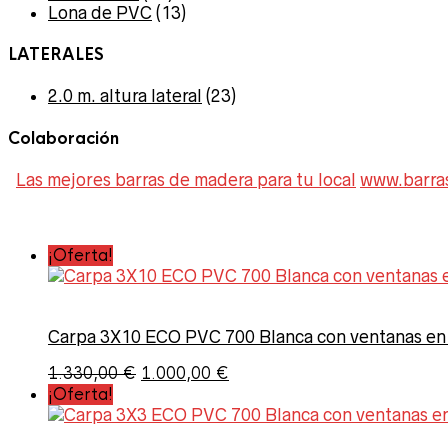
Lona de PVC
(13)
LATERALES
2.0 m. altura lateral
(23)
Colaboración
Las mejores barras de madera para tu local
www.barra
¡Oferta!
En oferta
Carpa 3X10 ECO PVC 700 Blanca con ventanas e
El
El
1.330,00
€
1.000,00
€
precio
precio
¡Oferta!
Etiquetas del producto
original
actual
era:
es: