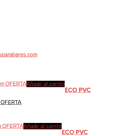
sparabares.com
Featured products
Añadir al carrito
ECO PVC
C
n OFERTA
Color del producto
Añadir al carrito
ECO PVC