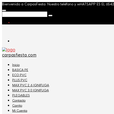
Bienvenido a CarpasFiesta. Nuestro teléfono y wHATSAPP ES EL 654
carpasfiesta.com
Inicio
BASICA PE
ECO PVC
PLUS PVC
MAX PVC 2.6 IGNIFUGA
MAX PVC 3.0 IGNIFUGA
PLEGABLES
Contacto
Carrito
Mi Cuenta