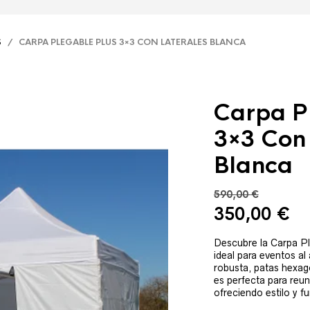
S
/ CARPA PLEGABLE PLUS 3×3 CON LATERALES BLANCA
Carpa P
3×3 Con 
Blanca
590,00
€
El
El
350,00
€
precio
pr
original
ac
Descubre la Carpa P
ideal para eventos al 
era:
es
robusta, patas hexag
590,00 €.
35
es perfecta para reun
ofreciendo estilo y f