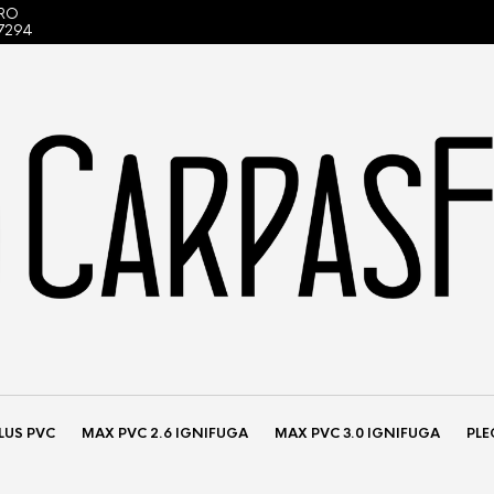
TRO
7294
LUS PVC
MAX PVC 2.6 IGNIFUGA
MAX PVC 3.0 IGNIFUGA
PLE