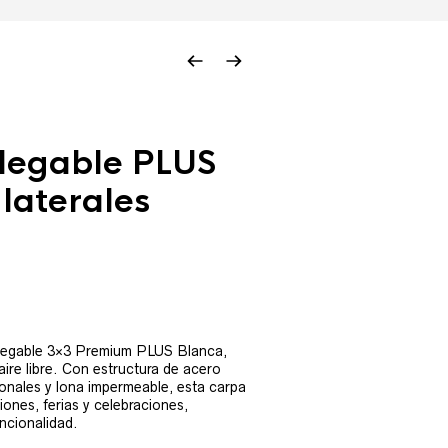
legable PLUS
laterales
ecio
tual
legable 3×3 Premium PLUS Blanca,
aire libre. Con estructura de acero
:
onales y lona impermeable, esta carpa
0,00 €.
iones, ferias y celebraciones,
uncionalidad.