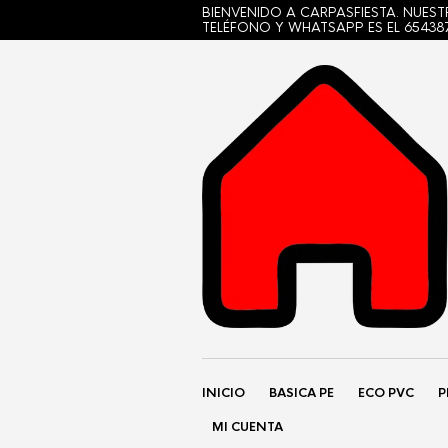
BIENVENIDO A CARPASFIESTA. NUES
TELÉFONO Y WHATSAPP ES EL 65438
INICIO
BASICA PE
ECO PVC
P
MI CUENTA