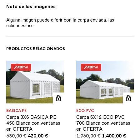
Nota de las imágenes
Alguna imagen puede diferir con la carpa enviada, las
calidades no.
PRODUCTOS RELACIONADOS
¡OFERTA!
¡OFERTA!
BASICA PE
ECO PVC
Carpa 3X6 BASICA PE
Carpa 6X12 ECO PVC
450 Blanca con ventanas
700 Blanca con ventanas
en OFERTA
en OFERTA
El
El
El
El
630,00
€
420,00
€
1.960,00
€
1.400,00
€