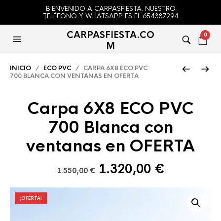
BIENVENIDO A CARPASFIESTA. NUESTRO
TELÉFONO Y WHATSAPP ES EL 654387294
CARPASFIESTA.CO
0
M
INICIO
/
ECO PVC
/ CARPA 6X8 ECO PVC
700 BLANCA CON VENTANAS EN OFERTA
Carpa 6X8 ECO PVC
700 Blanca con
ventanas en OFERTA
El
El
1.320,00
€
1.550,00
€
precio
precio
original
actual
¡OFERTA!
era:
es:
1.550,00 €.
1.320,00 