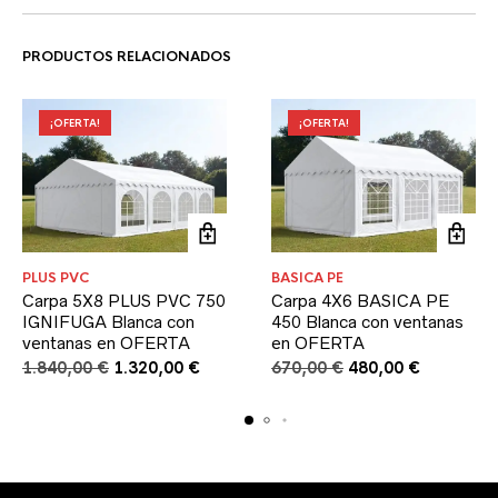
PRODUCTOS RELACIONADOS
¡OFERTA!
¡OFERTA!
PLUS PVC
BASICA PE
Carpa 5X8 PLUS PVC 750
Carpa 4X6 BASICA PE
IGNIFUGA Blanca con
450 Blanca con ventanas
ventanas en OFERTA
en OFERTA
El
El
El
El
1.840,00
€
1.320,00
€
670,00
€
480,00
€
precio
precio
precio
precio
original
actual
original
actual
era:
es:
era:
es:
1.840,00 €.
1.320,00 €.
670,00 €.
480,00 €.