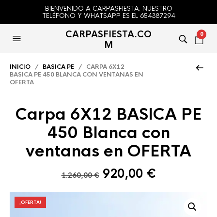
BIENVENIDO A CARPASFIESTA. NUESTRO
TELÉFONO Y WHATSAPP ES EL 654387294
CARPASFIESTA.CO
0
M
INICIO
/
BASICA PE
/ CARPA 6X12
BASICA PE 450 BLANCA CON VENTANAS EN
OFERTA
Carpa 6X12 BASICA PE
450 Blanca con
ventanas en OFERTA
El
El
920,00
€
1.260,00
€
precio
precio
original
actual
¡OFERTA!
era:
es: