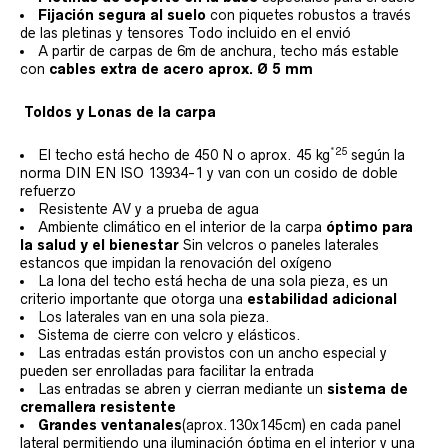
Fijación segura al suelo
con piquetes robustos a través
de las pletinas y tensores Todo incluido en el envió
A partir de carpas de 6m de anchura, techo más estable
con
cables extra de acero aprox. Ø 5 mm
Toldos y Lonas de la carpa
*25
El techo está hecho de 450 N o aprox. 45 kg
según la
norma DIN EN ISO 13934-1 y van con un cosido de doble
refuerzo
Resistente AV y a prueba de agua
Ambiente climático en el interior de la carpa
óptimo para
la salud y el bienestar
Sin velcros o paneles laterales
estancos que impidan la renovación del oxígeno
La lona del techo está hecha de una sola pieza, es un
criterio importante que otorga una
estabilidad adicional
Los laterales van en una sola pieza.
Sistema de cierre con velcro y elásticos.
Las entradas están provistos con un ancho especial y
pueden ser enrolladas para facilitar la entrada
Las entradas se abren y cierran mediante un
sistema de
cremallera resistente
Grandes ventanales
(aprox.130x145cm) en cada panel
lateral permitiendo una iluminación óptima en el interior y una